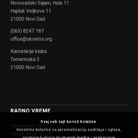
Novosadski Sajam, Hala 11
Hajduk Veljkova 11
21000 Novi Sad
(063) 8247 187
office@skvelos.org
Kancelarije kluba:
Temerinska 3
21000 Novi Sad
RADNO VREME
Ovaj veb sajt koristi kolačiće.
Ponedeljak 18:00–21:00
Koristimo kolačiće za personalizaciju sadržaja i oglasa,
Utorak 18:00–21:00
pružanje funkcija društvenih medija i analiziranje