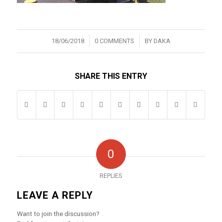
/
/
18/06/2018
0 COMMENTS
BY
DAKA
SHARE THIS ENTRY
0
REPLIES
LEAVE A REPLY
Want to join the discussion?