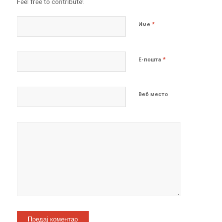
Feel free to contribute!
*
Име
*
Е-пошта
Веб место