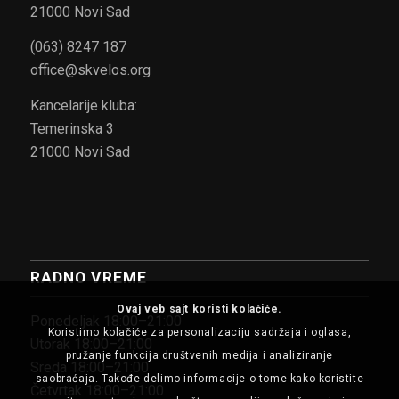
21000 Novi Sad
(063) 8247 187
office@skvelos.org
Kancelarije kluba:
Temerinska 3
21000 Novi Sad
RADNO VREME
Ovaj veb sajt koristi kolačiće.
Ponedeljak 18:00–21:00
Koristimo kolačiće za personalizaciju sadržaja i oglasa,
Utorak 18:00–21:00
pružanje funkcija društvenih medija i analiziranje
Sreda 18:00–21:00
saobraćaja. Takođe delimo informacije o tome kako koristite
Četvrtak 18:00–21:00