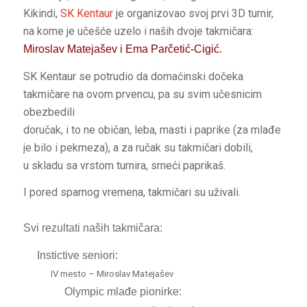
Kikindi,
SK Kentaur
je organizovao svoj prvi 3D turnir,
na kome je učešće uzelo i naših dvoje takmičara:
Miroslav Matejašev i Ema Parčetić-Cigić.
SK Kentaur se potrudio da domaćinski dočeka
takmičare na ovom prvencu, pa su svim učesnicim
obezbedili
doručak, i to ne običan, leba, masti i paprike (za mlađe
je bilo i pekmeza), a za ručak su takmičari dobili,
u skladu sa vrstom turnira, srneći paprikaš.
I pored sparnog vremena, takmičari su uživali.
Svi rezultati naših takmičara:
Instictive seniori:
IV mesto – Miroslav Matejašev
Olympic mlađe pionirke: