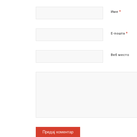
*
Име
*
Е-пошта
Веб место