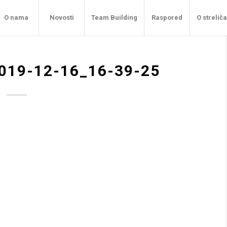
O nama
Novosti
Team Building
Raspored
O strelič
019-12-16_16-39-25