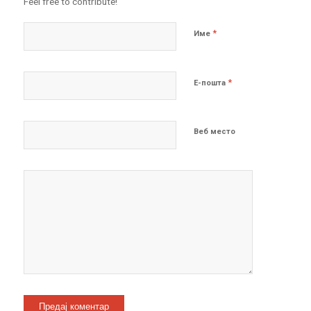
Feel free to contribute!
*
Име
*
Е-пошта
Веб место