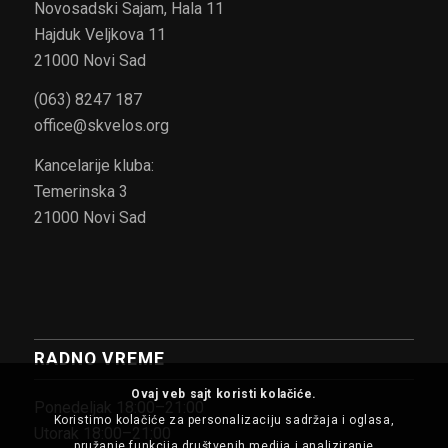
Novosadski Sajam, Hala 11
Hajduk Veljkova 11
21000 Novi Sad
(063) 8247 187
office@skvelos.org
Kancelarije kluba:
Temerinska 3
21000 Novi Sad
RADNO VREME
Ovaj veb sajt koristi kolačiće.
Ponedeljak 18:00–21:00
Koristimo kolačiće za personalizaciju sadržaja i oglasa,
Utorak 18:00–21:00
pružanje funkcija društvenih medija i analiziranje