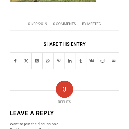
/
/
01/09/2019
0 COMMENTS
BY
MEETEC
SHARE THIS ENTRY
0
REPLIES
LEAVE A REPLY
Want to join the discussion?