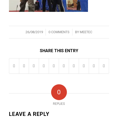
/
/
26/08/2019
0 COMMENTS
BY
MEETEC
SHARE THIS ENTRY
0
REPLIES
LEAVE A REPLY