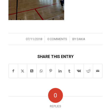
/
/
07/11/2018
0 COMMENTS
BY
DAKA
SHARE THIS ENTRY
0
REPLIES