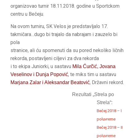
organizovao turnir 18.11.2018. godine u Sportckom
centru u Bečeju.
Na ovom turniru, SK Velos je predstavljalo 17.
takmičara…dugo bi trajalo da nabrajam i zauzelo bi
pola
stranice, ali ću spomenuti da su pored nekoliko ličnih
rekorda, postavljeni ciljevi za dva rekorda
i to ekipa Juniorki, u sastavu
Mila Ćurčić, Jovana
, te miks tim u sastavu
Veselinov i Dunja Popović
, Državni rekord.
Marjana Zalar i Aleksandar Beatović
Rezultati „Strela po
Strela“:
Bečej 2018 – I
poluvreme
Bečej 2018 – II
poluvreme