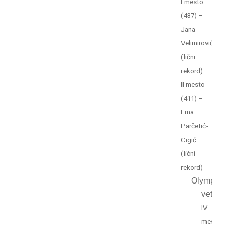
I mesto
(437) –
Jana
Velimirović
(lični
rekord)
II mesto
(411) –
Ema
Parčetić-
Cigić
(lični
rekord)
Olympic
veterani
IV
mesto