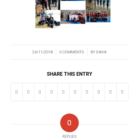
/
/
24/11/2018
0 COMMENTS
BY
DAKA
SHARE THIS ENTRY
0
REPLIES