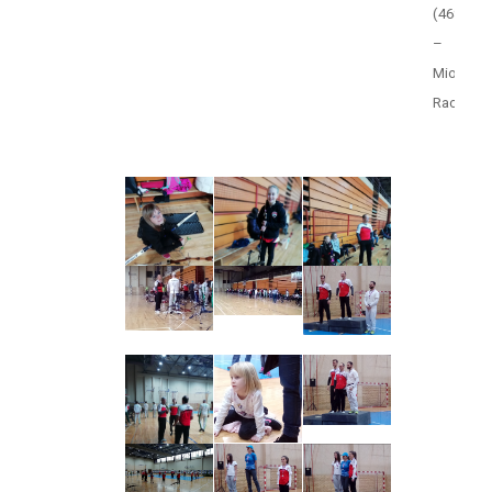
(468)
–
Miodrag
Racković