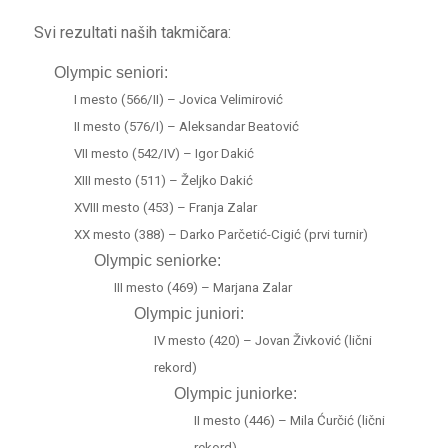
Svi rezultati naših takmičara:
Olympic seniori:
I mesto (566/II) – Jovica Velimirović
II mesto (576/I) – Aleksandar Beatović
VII mesto (542/IV) – Igor Dakić
XIII mesto (511) – Željko Dakić
XVIII mesto (453) – Franja Zalar
XX mesto (388) – Darko Parčetić-Cigić (prvi turnir)
Olympic seniorke:
III mesto (469) – Marjana Zalar
Olympic juniori:
IV mesto (420) – Jovan Živković (lični
rekord)
Olympic juniorke:
II mesto (446) – Mila Ćurčić (lični
rekord)