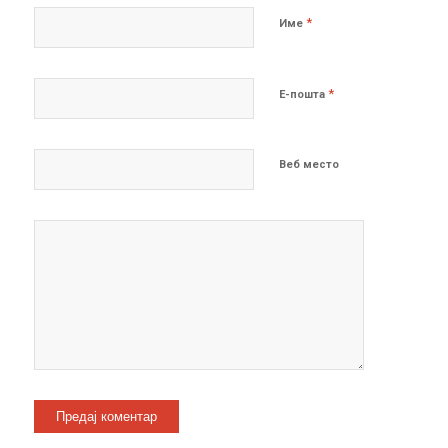
*
Име
*
Е-пошта
Веб место