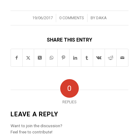
/
/
19/06/2017
0 COMMENTS
BY
DAKA
SHARE THIS ENTRY
0
REPLIES
LEAVE A REPLY
Want to join the discussion?
Feel free to contribute!