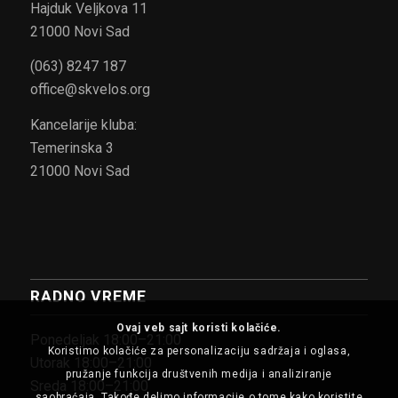
Hajduk Veljkova 11
21000 Novi Sad
(063) 8247 187
office@skvelos.org
Kancelarije kluba:
Temerinska 3
21000 Novi Sad
RADNO VREME
Ovaj veb sajt koristi kolačiće.
Ponedeljak 18:00–21:00
Koristimo kolačiće za personalizaciju sadržaja i oglasa,
Utorak 18:00–21:00
pružanje funkcija društvenih medija i analiziranje
Sreda 18:00–21:00
saobraćaja. Takođe delimo informacije o tome kako koristite