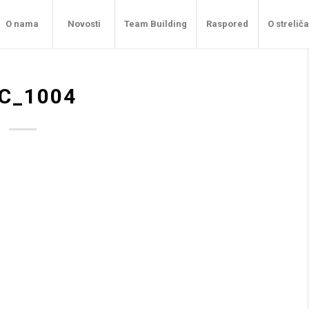
O nama
Novosti
Team Building
Raspored
O strelič
C_1004