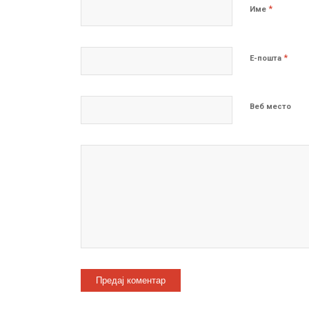
*
Име
*
Е-пошта
Веб место