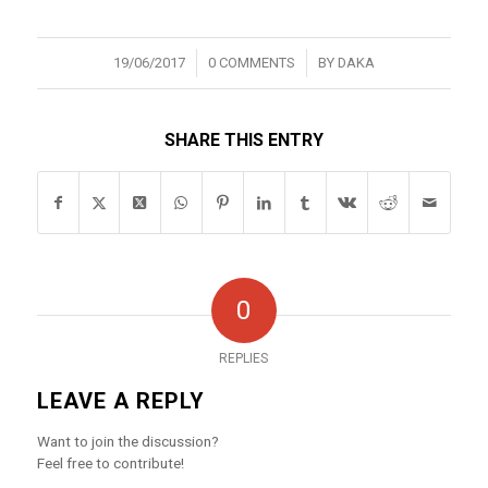
/
/
19/06/2017
0 COMMENTS
BY
DAKA
SHARE THIS ENTRY
0
REPLIES
LEAVE A REPLY
Want to join the discussion?
Feel free to contribute!