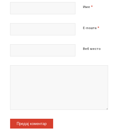
*
Име
*
Е-пошта
Веб место