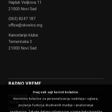
Hajduk Veljkova 11
21000 Novi Sad
(063) 8247 187
office@skvelos.org
Kancelarije kluba:
Temerinska 3
21000 Novi Sad
RADNO VREME
Ovaj veb sajt koristi kolačiće.
Ponedeljak 18:00–21:00
Koristimo kolačiće za personalizaciju sadržaja i oglasa,
Utorak 18:00–21:00
pružanje funkcija društvenih medija i analiziranje
Sreda 18:00–21:00
saobraćaja. Takođe delimo informacije o tome kako koristite