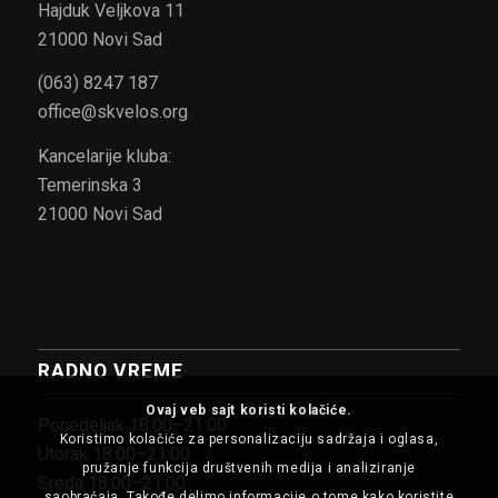
Hajduk Veljkova 11
21000 Novi Sad
(063) 8247 187
office@skvelos.org
Kancelarije kluba:
Temerinska 3
21000 Novi Sad
RADNO VREME
Ovaj veb sajt koristi kolačiće.
Ponedeljak 18:00–21:00
Koristimo kolačiće za personalizaciju sadržaja i oglasa,
Utorak 18:00–21:00
pružanje funkcija društvenih medija i analiziranje
Sreda 18:00–21:00
saobraćaja. Takođe delimo informacije o tome kako koristite