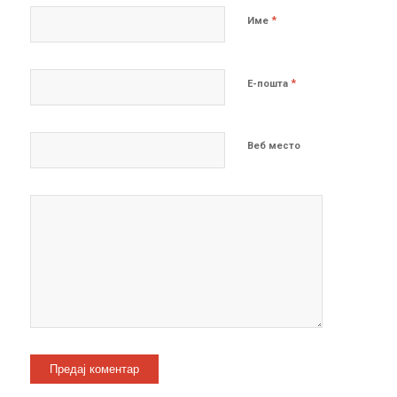
*
Име
*
Е-пошта
Веб место