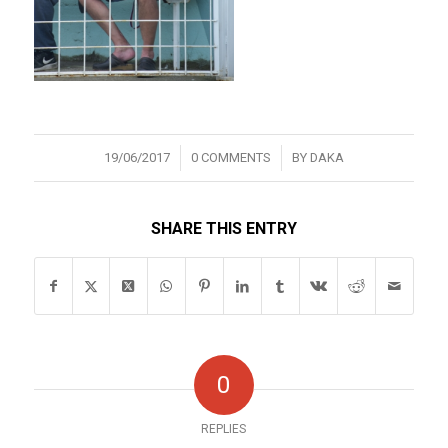
/
/
19/06/2017
0 COMMENTS
BY
DAKA
SHARE THIS ENTRY
0
REPLIES