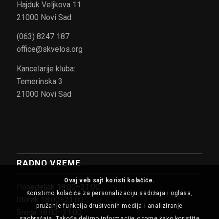
Hajduk Veljkova 11
21000 Novi Sad
(063) 8247 187
office@skvelos.org
Kancelarije kluba:
Temerinska 3
21000 Novi Sad
RADNO VREME
Ovaj veb sajt koristi kolačiće.
Ponedeljak 18:00–21:00
Koristimo kolačiće za personalizaciju sadržaja i oglasa,
Utorak 18:00–21:00
pružanje funkcija društvenih medija i analiziranje
Sreda 18:00–21:00
saobraćaja. Takođe delimo informacije o tome kako koristite