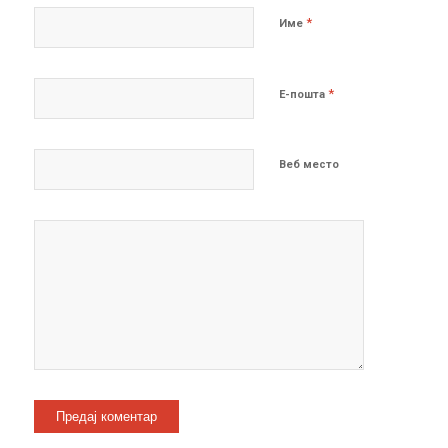
*
Име
*
Е-пошта
Веб место