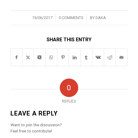
/
/
19/06/2017
0 COMMENTS
BY
DAKA
SHARE THIS ENTRY
0
REPLIES
LEAVE A REPLY
Want to join the discussion?
Feel free to contribute!