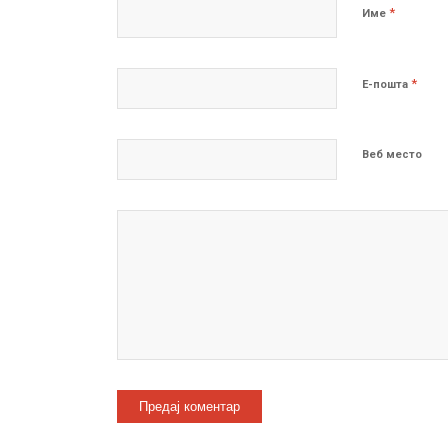
*
Име
*
Е-пошта
Веб место