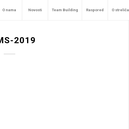
O nama
Novosti
Team Building
Raspored
O strelič
MS-2019