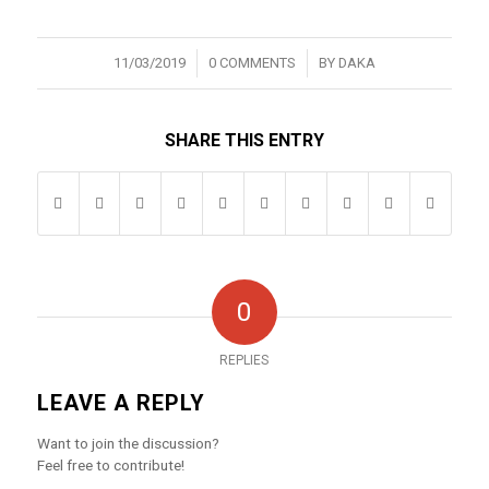
/
/
11/03/2019
0 COMMENTS
BY
DAKA
SHARE THIS ENTRY
0
REPLIES
LEAVE A REPLY
Want to join the discussion?
Feel free to contribute!