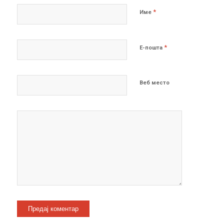
*
Име
*
Е-пошта
Веб место