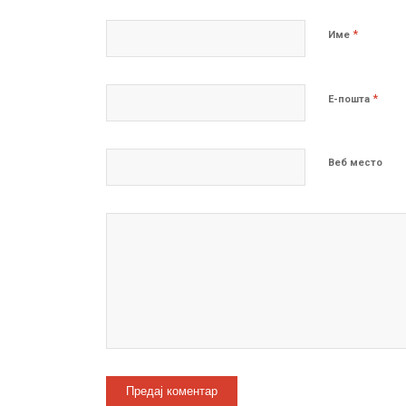
*
Име
*
Е-пошта
Веб место