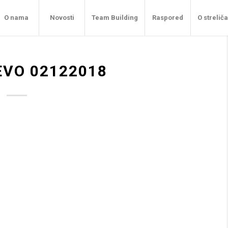
O nama
Novosti
Team Building
Raspored
O strelič
EVO 02122018