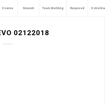
O nama
Novosti
Team Building
Raspored
O strelič
EVO 02122018