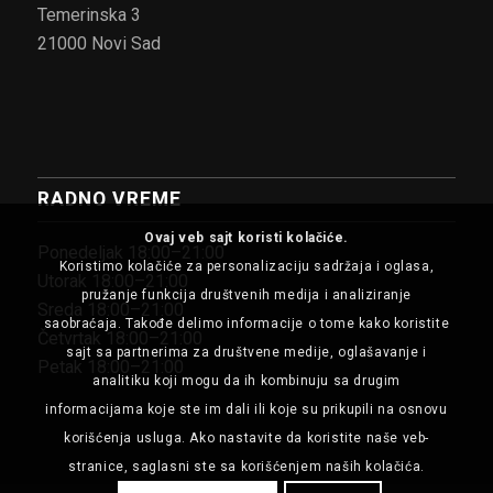
Temerinska 3
21000 Novi Sad
RADNO VREME
Ovaj veb sajt koristi kolačiće.
Ponedeljak 18:00–21:00
Koristimo kolačiće za personalizaciju sadržaja i oglasa,
Utorak 18:00–21:00
pružanje funkcija društvenih medija i analiziranje
Sreda 18:00–21:00
saobraćaja. Takođe delimo informacije o tome kako koristite
Četvrtak 18:00–21:00
sajt sa partnerima za društvene medije, oglašavanje i
Petak 18:00–21:00
analitiku koji mogu da ih kombinuju sa drugim
informacijama koje ste im dali ili koje su prikupili na osnovu
korišćenja usluga. Ako nastavite da koristite naše veb-
stranice, saglasni ste sa korišćenjem naših kolačića.