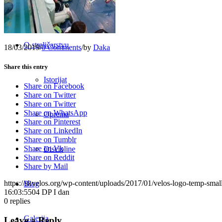
Raspored
O streličarstvu
18/03/2019
/
0 Comments
/
by
Daka
Share this entry
Istorijat
Share on Facebook
Share on Twitter
Share on Twitter
Share on WhatsApp
Oprema
Share on Pinterest
Share on LinkedIn
Share on Tumblr
Share on Vk
Discipline
Share on Reddit
Share by Mail
https://skvelos.org/wp-content/uploads/2017/01/velos-logo-temp-smal
Blog
16:03:55
04 DP I dan
0
replies
Galerija
Leave a Reply