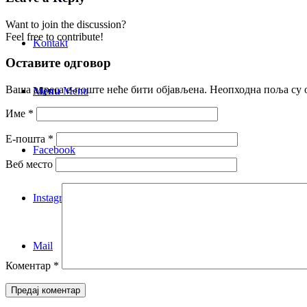
Want to join the discussion?
Feel free to contribute!
Kontakt
Оставите одговор
Ваша адреса е-поште неће бити објављена.
Неопходна поља су 
Menu
Menu
Име
*
Е-пошта
*
Facebook
Веб место
Instagram
Mail
Коментар
*