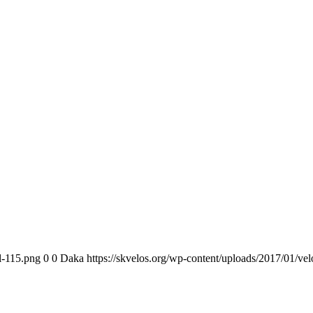
l-115.png
0
0
Daka
https://skvelos.org/wp-content/uploads/2017/01/ve