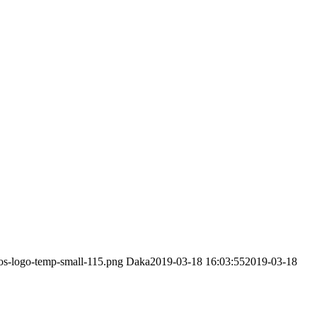
los-logo-temp-small-115.png
Daka
2019-03-18 16:03:55
2019-03-18