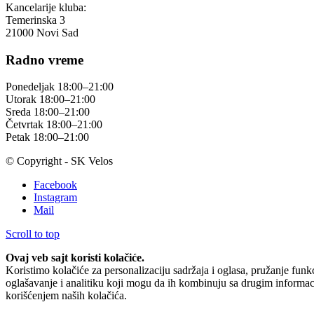
Kancelarije kluba:
Temerinska 3
21000 Novi Sad
Radno vreme
Ponedeljak 18:00–21:00
Utorak 18:00–21:00
Sreda 18:00–21:00
Četvrtak 18:00–21:00
Petak 18:00–21:00
© Copyright - SK Velos
Facebook
Instagram
Mail
Scroll to top
Ovaj veb sajt koristi kolačiće.
Koristimo kolačiće za personalizaciju sadržaja i oglasa, pružanje funk
oglašavanje i analitiku koji mogu da ih kombinuju sa drugim informacija
korišćenjem naših kolačića.