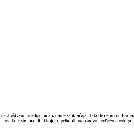
cija društvenih medija i analiziranje saobraćaja. Takođe delimo informac
ma koje ste im dali ili koje su prikupili na osnovu korišćenja usluga. A