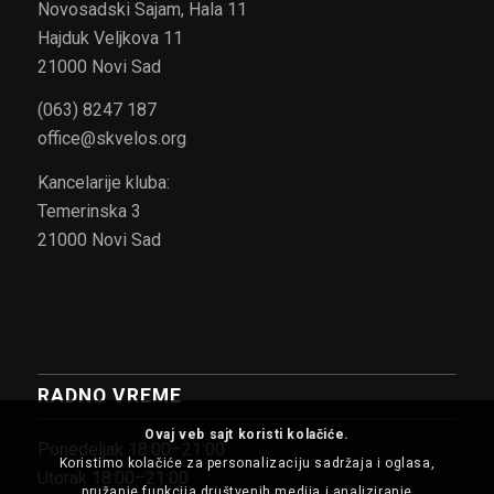
Novosadski Sajam, Hala 11
Hajduk Veljkova 11
21000 Novi Sad
(063) 8247 187
office@skvelos.org
Kancelarije kluba:
Temerinska 3
21000 Novi Sad
RADNO VREME
Ovaj veb sajt koristi kolačiće.
Ponedeljak 18:00–21:00
Koristimo kolačiće za personalizaciju sadržaja i oglasa,
Utorak 18:00–21:00
pružanje funkcija društvenih medija i analiziranje