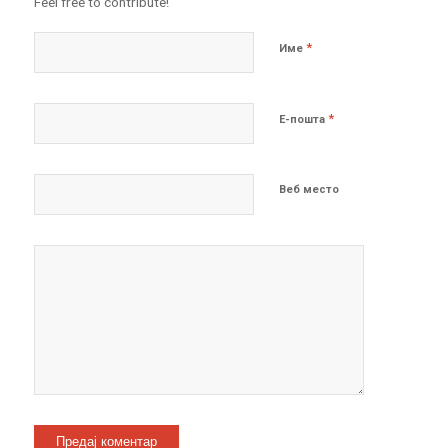
Feel free to contribute!
*
Име
*
Е-пошта
Веб место