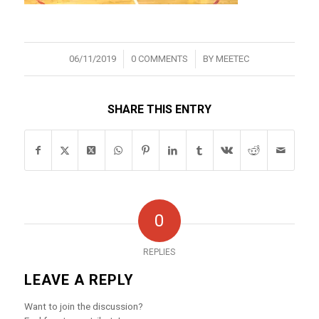
/
/
06/11/2019
0 COMMENTS
BY
MEETEC
SHARE THIS ENTRY
0
REPLIES
LEAVE A REPLY
Want to join the discussion?