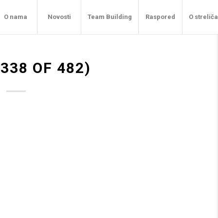
O nama
Novosti
Team Building
Raspored
O strelič
338 OF 482)