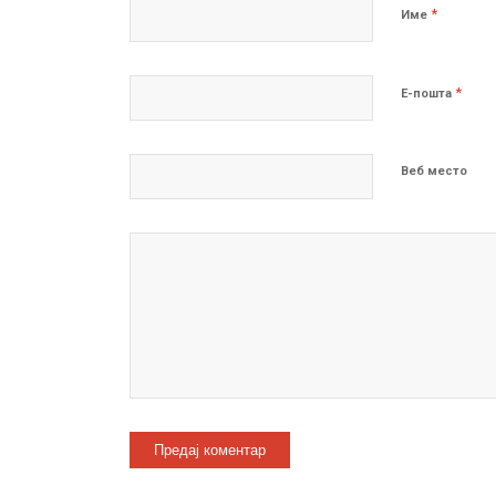
*
Име
*
Е-пошта
Веб место