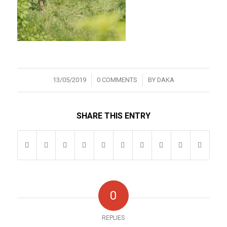
/
/
13/05/2019
0 COMMENTS
BY
DAKA
SHARE THIS ENTRY
0
REPLIES