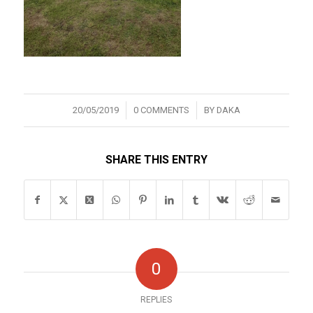
/
/
20/05/2019
0 COMMENTS
BY
DAKA
SHARE THIS ENTRY
0
REPLIES