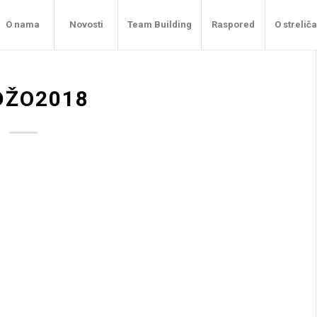
O nama
Novosti
Team Building
Raspored
O strelič
DŽO2018