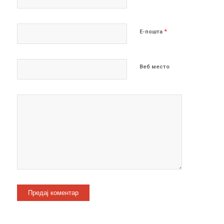
*
Е-пошта
Веб место