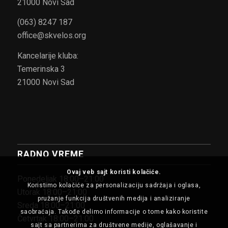
21000 Novi Sad
(063) 8247 187
office@skvelos.org
Kancelarije kluba:
Temerinska 3
21000 Novi Sad
RADNO VREME
Ovaj veb sajt koristi kolačiće.
Ponedeljak 18:00–21:00
Koristimo kolačiće za personalizaciju sadržaja i oglasa,
Utorak 18:00–21:00
pružanje funkcija društvenih medija i analiziranje
Sreda 18:00–21:00
saobraćaja. Takođe delimo informacije o tome kako koristite
Četvrtak 18:00–21:00
sajt sa partnerima za društvene medije, oglašavanje i