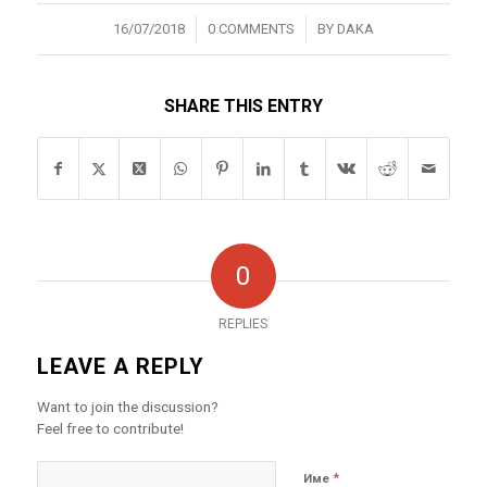
/
/
16/07/2018
0 COMMENTS
BY
DAKA
SHARE THIS ENTRY
0
REPLIES
LEAVE A REPLY
Want to join the discussion?
Feel free to contribute!
*
Име