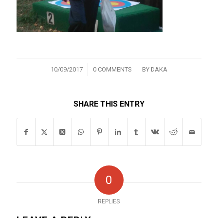
/
/
10/09/2017
0 COMMENTS
BY
DAKA
SHARE THIS ENTRY
0
REPLIES