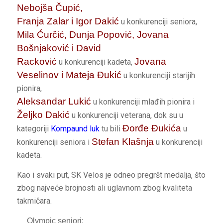
Nebojša Čupić,
Franja Zalar i Igor Dakić
u konkurenciji seniora,
Mila Ćurčić, Dunja Popović, Jovana
Bošnjaković i David
Racković
Jovana
u konkurenciji kadeta,
Veselinov i Mateja Đukić
u konkurenciji starijih
pionira,
Aleksandar Lukić
u konkurenciji mlađih pionira i
Željko Dakić
u konkurenciji veterana, dok su u
Đorđe Đukića
kategoriji
Kompaund luk
tu bili
u
Stefan Klašnja
konkurenciji seniora i
u konkurenciji
kadeta.
Kao i svaki put, SK Velos je odneo pregršt medalja, što
zbog najveće brojnosti ali uglavnom zbog kvaliteta
takmičara.
Olympic seniori: