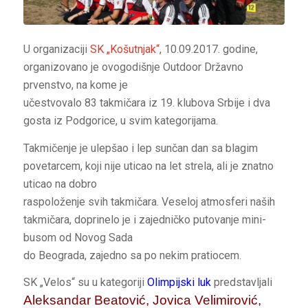
U organizaciji
SK „Košutnjak“
, 10.09.2017. godine,
organizovano je ovogodišnje Outdoor Državno
prvenstvo, na kome je
učestvovalo 83 takmičara iz 19. klubova Srbije i dva
gosta iz Podgorice, u svim kategorijama.
Takmičenje je ulepšao i lep sunčan dan sa blagim
povetarcem, koji nije uticao na let strela, ali je znatno
uticao na dobro
raspoloženje svih takmičara. Veseloj atmosferi naših
takmičara, doprinelo je i zajedničko putovanje mini-
busom od Novog Sada
do Beograda, zajedno sa po nekim pratiocem.
SK „Velos“ su u kategoriji
Olimpijski luk
predstavljali
Aleksandar Beatović, Jovica Velimirović,