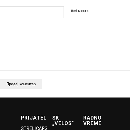
Веб место
PRIJATELJI
SK
RADNO
„VELOS“
VREME
STRELIČARSKI