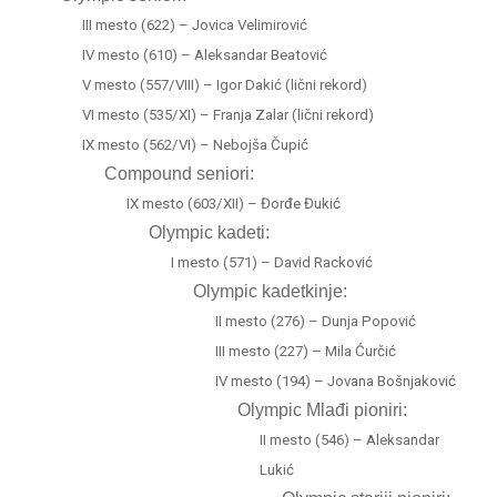
III mesto (622) – Jovica Velimirović
IV mesto (610) – Aleksandar Beatović
V mesto (557/VIII) – Igor Dakić (lični rekord)
VI mesto (535/XI) – Franja Zalar (lični rekord)
IX mesto (562/VI) – Nebojša Čupić
Compound seniori:
IX mesto (603/XII) – Đorđe Đukić
Olympic kadeti:
I mesto (571) – David Racković
Olympic kadetkinje:
II mesto (276) – Dunja Popović
III mesto (227) – Mila Ćurčić
IV mesto (194) – Jovana Bošnjaković
Olympic Mlađi pioniri:
II mesto (546) – Aleksandar
Lukić