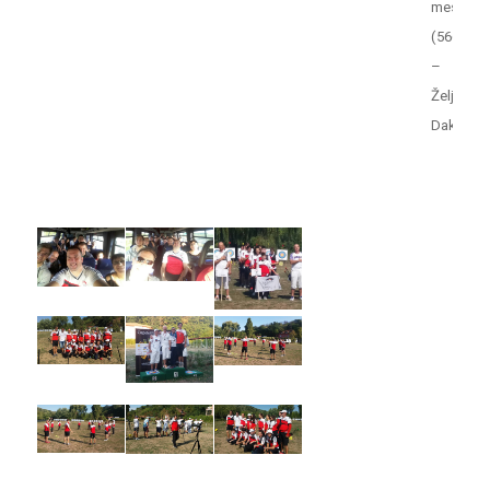
mesto
(566)
–
Željko
Dakić