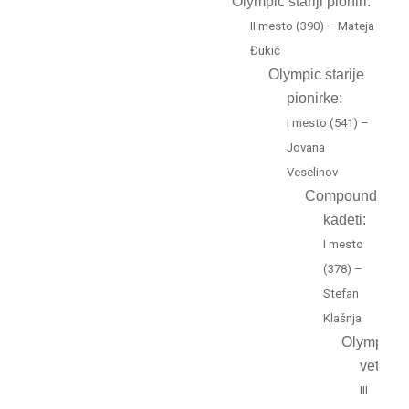
Olympic stariji pioniri:
II mesto (390) – Mateja
Đukić
Olympic starije
pionirke:
I mesto (541) –
Jovana
Veselinov
Compound
kadeti:
I mesto
(378) –
Stefan
Klašnja
Olympic
veterani
III