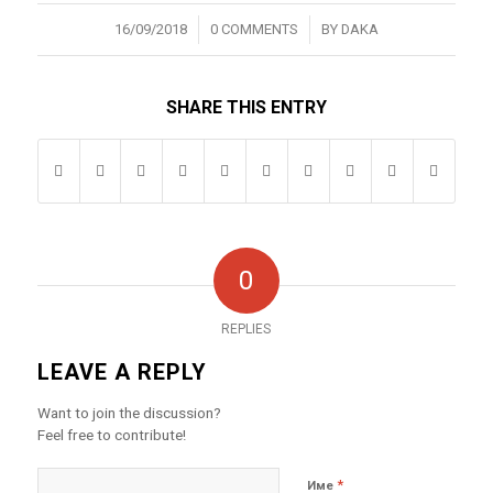
/
/
16/09/2018
0 COMMENTS
BY
DAKA
SHARE THIS ENTRY
0
REPLIES
LEAVE A REPLY
Want to join the discussion?
Feel free to contribute!
*
Име