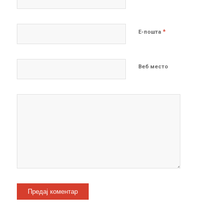
*
Е-пошта
Веб место