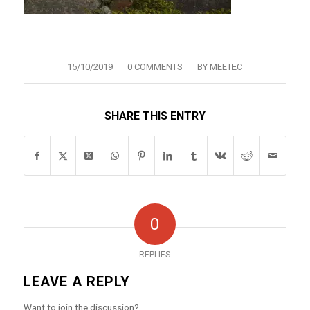
/
/
15/10/2019
0 COMMENTS
BY
MEETEC
SHARE THIS ENTRY
0
REPLIES
LEAVE A REPLY
Want to join the discussion?