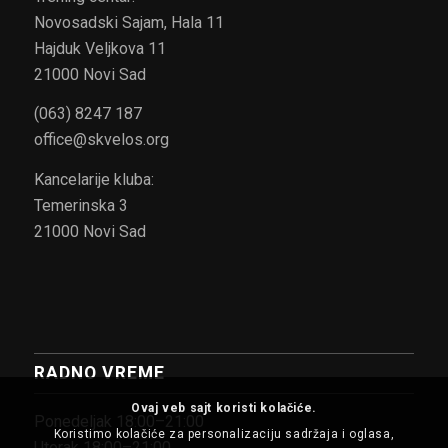
Novosadski Sajam, Hala 11
Hajduk Veljkova 11
21000 Novi Sad
(063) 8247 187
office@skvelos.org
Kancelarije kluba:
Temerinska 3
21000 Novi Sad
RADNO VREME
Ovaj veb sajt koristi kolačiće.
Ponedeljak 18:00–21:00
Koristimo kolačiće za personalizaciju sadržaja i oglasa,
Utorak 18:00–21:00