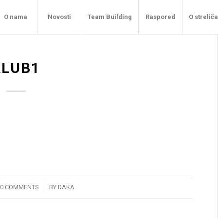
O nama
Novosti
Team Building
Raspored
O strelič
KLUB1
/
0 COMMENTS
BY
DAKA