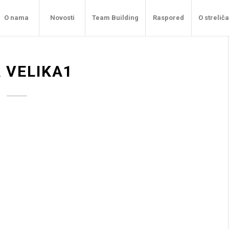
O nama
Novosti
Team Building
Raspored
O strelič
 VELIKA1