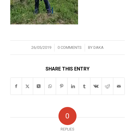
/
/
26/05/2019
0 COMMENTS
BY
DAKA
SHARE THIS ENTRY
0
REPLIES