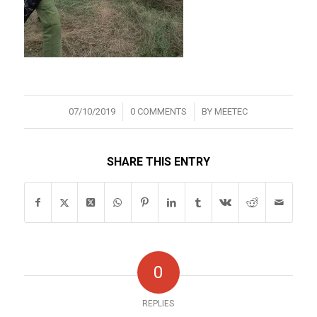
/
/
07/10/2019
0 COMMENTS
BY
MEETEC
SHARE THIS ENTRY
0
REPLIES