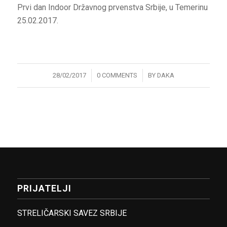
Prvi dan Indoor Državnog prvenstva Srbije, u Temerinu
25.02.2017.
/
/
28/02/2017
0 COMMENTS
BY
DAKA
PRIJATELJI
STRELIČARSKI SAVEZ SRBIJE