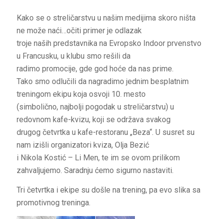
Kako se o streličarstvu u našim medijima skoro ništa
ne može naći…očiti primer je odlazak
troje naših predstavnika na Evropsko Indoor prvenstvo
u Francusku, u klubu smo rešili da
radimo promocije, gde god hoće da nas prime.
Tako smo odlučili da nagradimo jednim besplatnim
treningom ekipu koja osvoji 10. mesto
(simbolično, najbolji pogodak u streličarstvu) u
redovnom kafe-kvizu, koji se održava svakog
drugog četvrtka u kafe-restoranu „Beza“. U susret su
nam izišli organizatori kviza, Olja Bezić
i Nikola Kostić – Li Men, te im se ovom prilikom
zahvaljujemo. Saradnju ćemo sigurno nastaviti.
Tri četvrtka i ekipe su došle na trening, pa evo slika sa
promotivnog treninga.