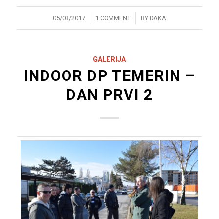
/
/
05/03/2017
1 COMMENT
BY
DAKA
GALERIJA
INDOOR DP TEMERIN –
DAN PRVI 2