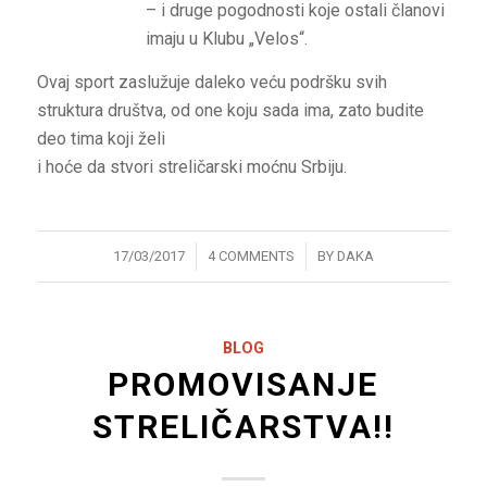
– i druge pogodnosti koje ostali članovi
imaju u Klubu „Velos“.
Ovaj sport zaslužuje daleko veću podršku svih
struktura društva, od one koju sada ima, zato budite
deo tima koji želi
i hoće da stvori streličarski moćnu Srbiju.
/
/
17/03/2017
4 COMMENTS
BY
DAKA
BLOG
PROMOVISANJE
STRELIČARSTVA!!