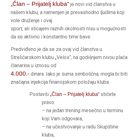
„Član – Prijatelj kluba“
je novi vid članstva u
našem klubu, a namenjen je prevashodno ljudima koji
vole druženje i ovaj
sport, ali sticajem raznih okolnosti nisu u mogućnosti
da se aktivno i konstantno time bave.
Predviđeno je da se za ovaj vid članstva u
Streličarskom klubu „Velos“, na godišnjem nivou plaća
članarina u iznosu od
4.000.-
dinara. Iako je suma simbolična, mogla bi biti
značajna injekcija finansijskom položaju kluba.
Postavši
stičete
„Član – Prijatelj kluba“
pravo:
– na jedan trening mesečno u terminu
koji Vam odgovara,
– na učestvovanje u radu Skupštine
kluba,