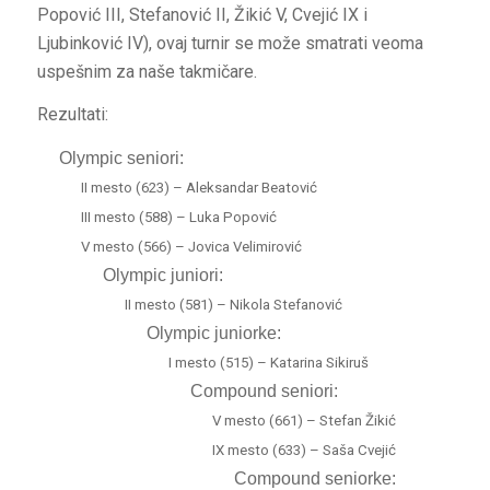
Popović III, Stefanović II, Žikić V, Cvejić IX i
Ljubinković IV), ovaj turnir se može smatrati veoma
uspešnim za naše takmičare.
Rezultati:
Olympic seniori:
II mesto (623) – Aleksandar Beatović
III mesto (588) – Luka Popović
V mesto (566) – Jovica Velimirović
Olympic juniori:
II mesto (581) – Nikola Stefanović
Olympic juniorke:
I mesto (515) – Katarina Sikiruš
Compound seniori:
V mesto (661) – Stefan Žikić
IX mesto (633) – Saša Cvejić
Compound seniorke: