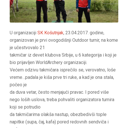
U organizaciji
SK Košutnjak
, 23.04.2017. godine,
organizovan je prvi ovogodišnji Outdoor turnir, na kome
je učestvovalo 21
takmičar iz devet klubova Srbije, u 6 kategorija i koji je
bio prijavljen WorldArchery organizaciji.
Većem odzivu takmičara isprečilo se, verovatno, loše
vreme…padala je kiša prve tri ruke, a kad je ona stala,
počeo je
da duva vetar, često menjajući pravac. I pored više
nego loših uslova, treba pohvaliti organizatora turnira
koji se potrudio
da takmičarima olakša nastup, obezbedivši tople
napitke (supa, čaj, kafa) pored redovnih sendviča i