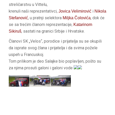
streličarstvu u Vittelu,
krenuli naši reprezentativci,
i
Jovica Velimirović
Nikola
, u pratnji selektora
, dok će
Stefanović
Miljka Čolovića
se sa trećim članom reprezentacije,
Katarinom
, sastati na granici Srbije i Hrvatske.
Sikiruš
Članovi SK „Velos“, porodice i prijatelja su se okupili
da isprate svog člana i prijatelja i da svima požele
uspeh u Francuskoj.
Tom prilikom je deo Salajke bio poplavljen, pošto su
za njima prosuti galoni i galoni vode