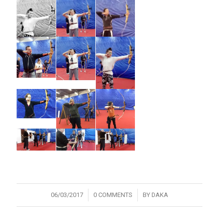
/
/
06/03/2017
0 COMMENTS
BY
DAKA