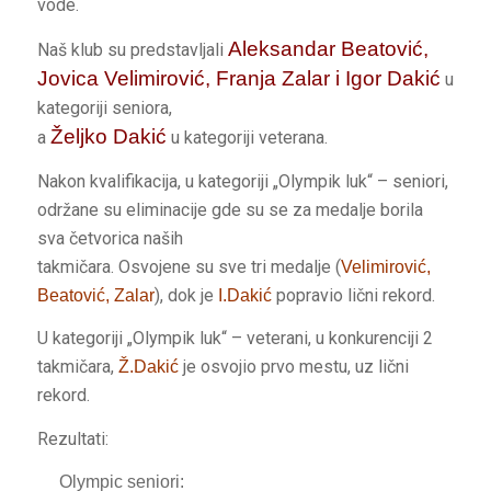
vode.
Aleksandar Beatović,
Naš klub su predstavljali
Jovica Velimirović, Franja Zalar i Igor Dakić
u
kategoriji seniora,
Željko Dakić
a
u kategoriji veterana.
Nakon kvalifikacija, u kategoriji „Olympik luk“ – seniori,
održane su eliminacije gde su se za medalje borila
sva četvorica naših
takmičara. Osvojene su sve tri medalje (
Velimirović,
), dok je
popravio lični rekord.
Beatović, Zalar
I.Dakić
U kategoriji „Olympik luk“ – veterani, u konkurenciji 2
takmičara,
je osvojio prvo mestu, uz lični
Ž.Dakić
rekord.
Rezultati:
Olympic seniori: