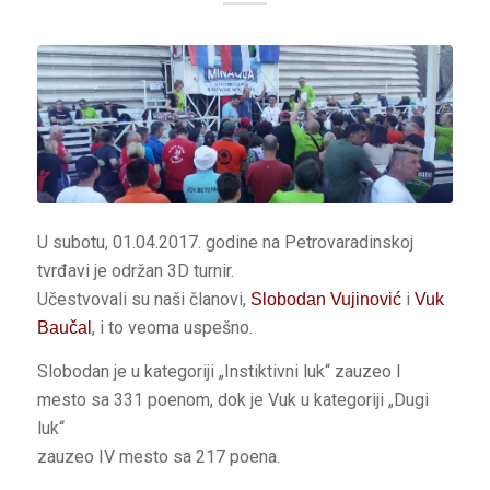
U subotu, 01.04.2017. godine na Petrovaradinskoj
tvrđavi je održan 3D turnir.
Učestvovali su naši članovi,
i
Slobodan Vujinović
Vuk
, i to veoma uspešno.
Baučal
Slobodan je u kategoriji „Instiktivni luk“ zauzeo I
mesto sa 331 poenom, dok je Vuk u kategoriji „Dugi
luk“
zauzeo IV mesto sa 217 poena.