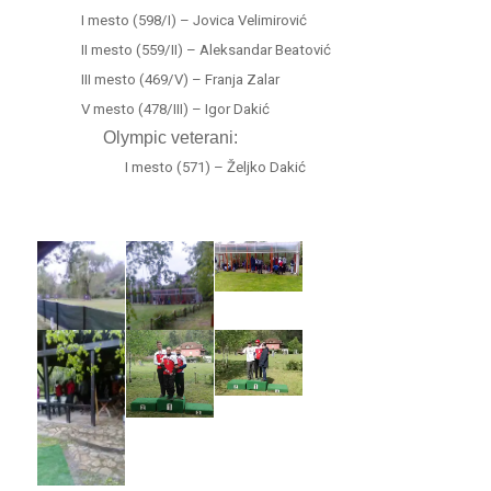
I mesto (598/I) – Jovica Velimirović
II mesto (559/II) – Aleksandar Beatović
III mesto (469/V) – Franja Zalar
V mesto (478/III) – Igor Dakić
Olympic veterani:
I mesto (571) – Željko Dakić