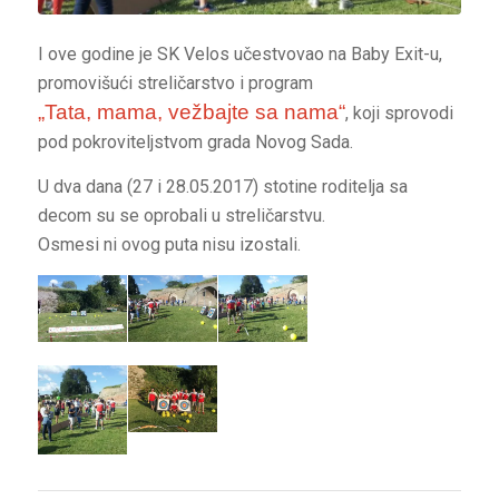
I ove godine je SK Velos učestvovao na Baby Exit-u,
promovišući streličarstvo i program
„Tata, mama, vežbajte sa nama“
, koji sprovodi
pod pokroviteljstvom grada Novog Sada.
U dva dana (27 i 28.05.2017) stotine roditelja sa
decom su se oprobali u streličarstvu.
Osmesi ni ovog puta nisu izostali.