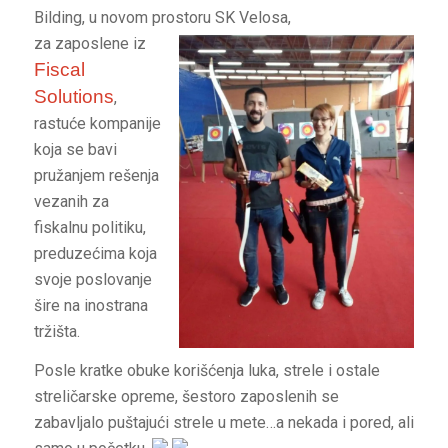
Bilding, u novom prosto
ru SK Velosa,
za zaposlene iz
Fiscal
Solutions
,
rastuće kompanije
koja se bavi
pružanjem rešenja
vezanih za
fiskalnu politiku,
preduzećima koja
svoje poslovanje
šire na inostrana
tržišta.
Posle kratke obuke korišćenja luka, strele i ostale
streličarske opreme, šestoro zaposlenih se
zabavljalo puštajući strele u mete…a nekada i pored, ali