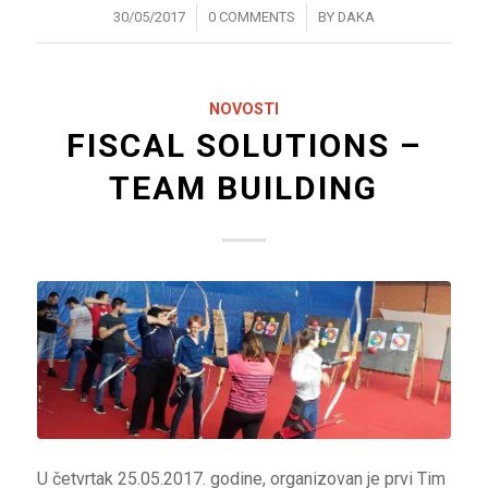
/
/
30/05/2017
0 COMMENTS
BY
DAKA
NOVOSTI
FISCAL SOLUTIONS –
TEAM BUILDING
U četvrtak 25.05.2017. godine, organizovan je prvi Tim