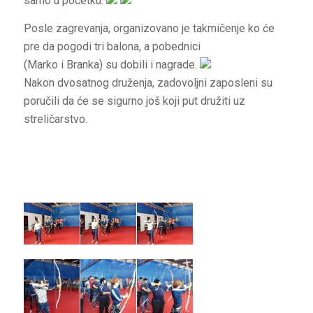
samo u početku.
Posle zagrevanja, organizovano je takmičenje ko će
pre da pogodi tri balona, a pobednici
(Marko i Branka) su dobili i nagrade.
Nakon dvosatnog druženja, zadovoljni zaposleni su
poručili da će se sigurno još koji put družiti uz
streličarstvo.