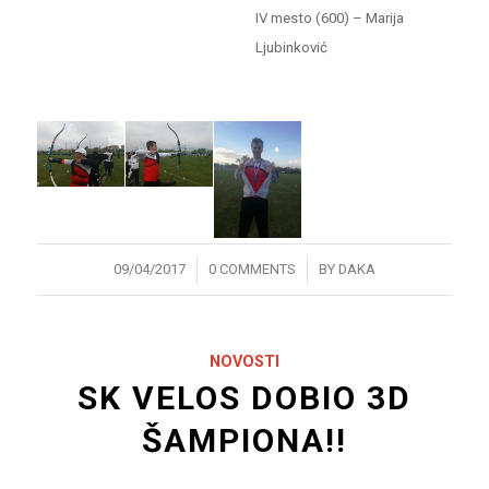
IV mesto (600) – Marija
Ljubinković
/
/
09/04/2017
0 COMMENTS
BY
DAKA
NOVOSTI
SK VELOS DOBIO 3D
ŠAMPIONA!!