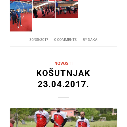
/
/
30/05/2017
0 COMMENTS
BY
DAKA
NOVOSTI
KOŠUTNJAK
23.04.2017.