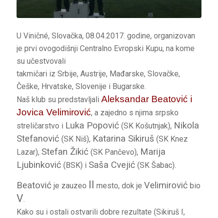
U Viničné, Slovačka, 08.04.2017. godine, organizovan
je prvi ovogodišnji Centralno Evropski Kupu, na kome
su učestvovali
takmičari iz Srbije, Austrije, Mađarske, Slovačke,
Češke, Hrvatske, Slovenije i Bugarske.
Aleksandar Beatović i
Naš klub su predstavljali
Jovica Velimirović
, a zajedno s njima srpsko
Luka Popović
Nikola
streličarstvo i
(SK Košutnjak),
Stefanović
Katarina Sikiruš
(SK Niš),
(SK Knez
Stefan Žikić
Marija
Lazar),
(SK Pančevo),
Ljubinković
Saša Cvejić
(BSK) i
(SK Šabac).
II
Beatović
Velimirović
je zauzeo
mesto, dok je
bio
V
.
Kako su i ostali ostvarili dobre rezultate (Sikiruš I,