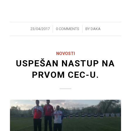
/
/
23/04/2017
0 COMMENTS
BY
DAKA
NOVOSTI
USPEŠAN NASTUP NA
PRVOM CEC-U.