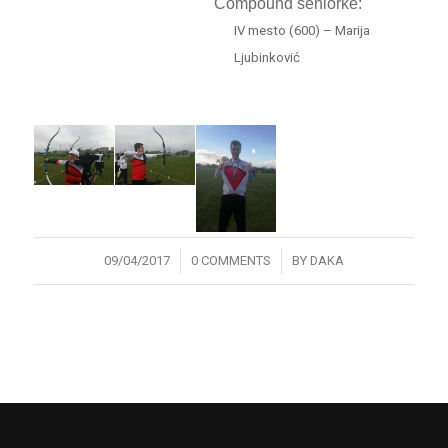
Compound seniorke:
IV mesto (600) – Marija
Ljubinković
/
/
09/04/2017
0 COMMENTS
BY
DAKA