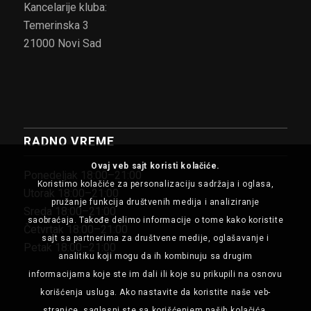
Kancelarije kluba:
Temerinska 3
21000 Novi Sad
RADNO VREME
Ovaj veb sajt koristi kolačiće.
Ponedeljak 18:00–21:00
Koristimo kolačiće za personalizaciju sadržaja i oglasa,
Utorak 18:00–21:00
pružanje funkcija društvenih medija i analiziranje
Sreda 18:00–21:00
saobraćaja. Takođe delimo informacije o tome kako koristite
Četvrtak 18:00–21:00
sajt sa partnerima za društvene medije, oglašavanje i
Petak 18:00–21:00
analitiku koji mogu da ih kombinuju sa drugim
informacijama koje ste im dali ili koje su prikupili na osnovu
korišćenja usluga. Ako nastavite da koristite naše veb-
stranice, saglasni ste sa korišćenjem naših kolačića.