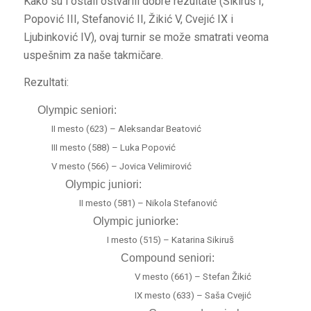
Kako su i ostali ostvarili dobre rezultate (Sikiruš I,
Popović III, Stefanović II, Žikić V, Cvejić IX i
Ljubinković IV), ovaj turnir se može smatrati veoma
uspešnim za naše takmičare.
Rezultati:
Olympic seniori:
II mesto (623) – Aleksandar Beatović
III mesto (588) – Luka Popović
V mesto (566) – Jovica Velimirović
Olympic juniori:
II mesto (581) – Nikola Stefanović
Olympic juniorke:
I mesto (515) – Katarina Sikiruš
Compound seniori:
V mesto (661) – Stefan Žikić
IX mesto (633) – Saša Cvejić