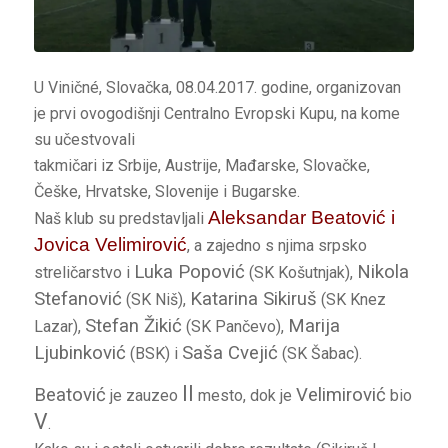
U Viničné, Slovačka, 08.04.2017. godine, organizovan
je prvi ovogodišnji Centralno Evropski Kupu, na kome
su učestvovali
takmičari iz Srbije, Austrije, Mađarske, Slovačke,
Češke, Hrvatske, Slovenije i Bugarske.
Aleksandar Beatović i
Naš klub su predstavljali
Jovica Velimirović
, a zajedno s njima srpsko
Luka Popović
Nikola
streličarstvo i
(SK Košutnjak),
Stefanović
Katarina Sikiruš
(SK Niš),
(SK Knez
Stefan Žikić
Marija
Lazar),
(SK Pančevo),
Ljubinković
Saša Cvejić
(BSK) i
(SK Šabac).
II
Beatović
Velimirović
je zauzeo
mesto, dok je
bio
V
.